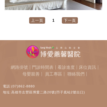
上一頁
1
下一頁
網路掛號
門診時間表
看診進度
床位資訊
母嬰親善
員工專區
聯絡我們
電話:(07)862-8880
地址:高雄市左營區博愛二路20號(凹子底站2號出口)