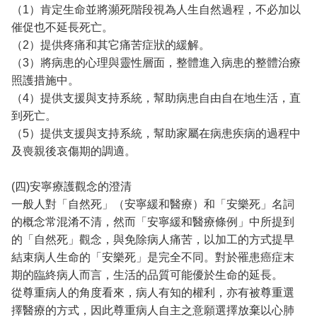
（1）肯定生命並將瀕死階段視為人生自然過程，不必加以
催促也不延長死亡。
（2）提供疼痛和其它痛苦症狀的緩解。
（3）將病患的心理與靈性層面，整體進入病患的整體治療
照護措施中。
（4）提供支援與支持系統，幫助病患自由自在地生活，直
到死亡。
（5）提供支援與支持系統，幫助家屬在病患疾病的過程中
及喪親後哀傷期的調適。
(四)安寧療護觀念的澄清
一般人對「自然死」（安寧緩和醫療）和「安樂死」名詞
的概念常混淆不清，然而「安寧緩和醫療條例」中所提到
的「自然死」觀念，與免除病人痛苦，以加工的方式提早
結束病人生命的「安樂死」是完全不同。對於罹患癌症末
期的臨終病人而言，生活的品質可能優於生命的延長。
從尊重病人的角度看來，病人有知的權利，亦有被尊重選
擇醫療的方式，因此尊重病人自主之意願選擇放棄以心肺