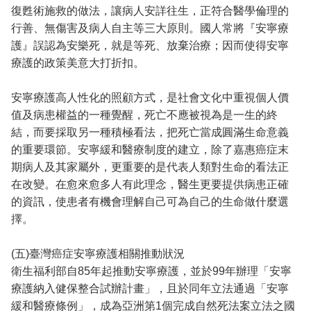
復甦術施救的做法，讓病人安詳往生，正符合醫學倫理的
行善、無傷害及病人自主等三大原則。國人常將『安寧療
護』誤認為安樂死，就是等死、放棄治療；因而使得安寧
療護的政策美意大打折扣。
安寧療護高人性化的照顧方式，是社會文化中重視個人價
值及病患權益的一種覺醒，死亡不應被視為是一生的終
結，而要採取另一種積極看法，把死亡當成圓滿生命意義
的重要環節。安寧緩和醫療制度的建立，除了嘉惠癌症末
期病人及其家屬外，更重要的是代表人類對生命的看法正
在改變。在愈來愈多人有此理念，醫生更要提供病患正確
的資訊，使患者有機會理解自己可為自己的生命做什麼選
擇。
(五)臺灣癌症安寧療護相關推動狀況
衛生福利部自85年起推動安寧療護，並於99年辦理「安寧
療護納入健保整合試辦計畫」，且於同年立法通過「安寧
緩和醫療條例」，成為亞洲第1個完成自然死法案立法之國