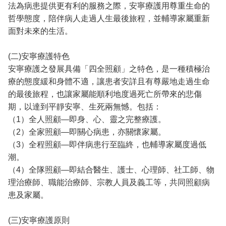
法為病患提供更有利的服務之際，安寧療護用尊重生命的
哲學態度，陪伴病人走過人生最後旅程，並輔導家屬重新
面對未來的生活。
(二)安寧療護特色
安寧療護之發展具備「四全照顧」之特色，是一種積極治
療的態度緩和身體不適，讓患者安詳且有尊嚴地走過生命
的最後旅程，也讓家屬能順利地度過死亡所帶來的悲傷
期，以達到平靜安寧、生死兩無憾。包括：
（1）全人照顧—即身、心、靈之完整療護。
（2）全家照顧—即關心病患，亦關懷家屬。
（3）全程照顧—即伴病患行至臨終，也輔導家屬度過低
潮。
（4）全隊照顧—即結合醫生、護士、心理師、社工師、物
理治療師、職能治療師、宗教人員及義工等，共同照顧病
患及家屬。
(三)安寧療護原則