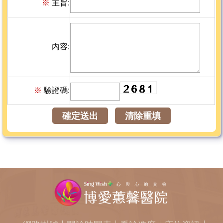
※
主旨:
內容:
※
驗證碼:
確定送出
清除重填