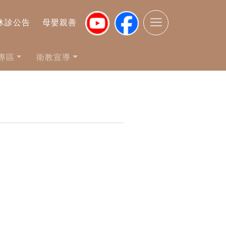
休診公告
母嬰親善
專區
衛教宣導