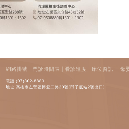
網路掛號
門診時間表
看診進度
床位資訊
母
電話:(07)862-8880
地址:高雄市左營區博愛二路20號(凹子底站2號出口)