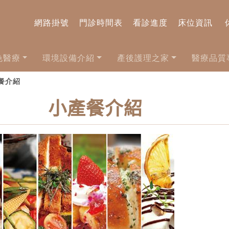
網路掛號
門診時間表
看診進度
床位資訊
色醫療
環境設備介紹
產後護理之家
醫療品質
產餐介紹
小產餐介紹