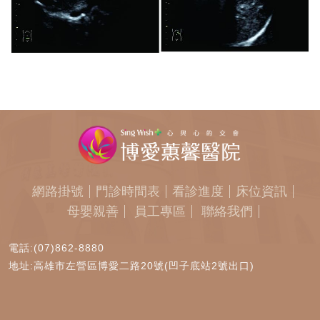
網路掛號
門診時間表
看診進度
床位資訊
母嬰親善
員工專區
聯絡我們
電話:(07)862-8880
地址:高雄市左營區博愛二路20號(凹子底站2號出口)