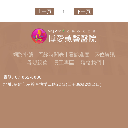
上一頁
1
下一頁
網路掛號
門診時間表
看診進度
床位資訊
母嬰親善
員工專區
聯絡我們
電話:(07)862-8880
地址:高雄市左營區博愛二路20號(凹子底站2號出口)