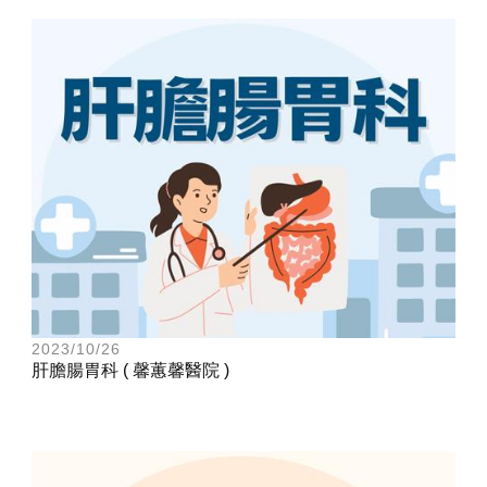
2023/10/26
肝膽腸胃科 ( 馨蕙馨醫院 )