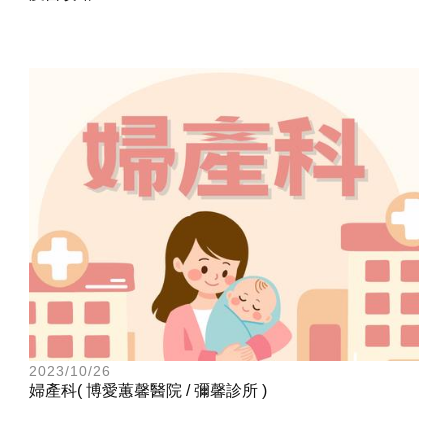
2023/10/26
婦產科( 博愛蕙馨醫院 / 彌馨診所 )