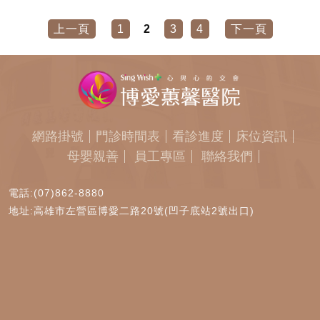
上一頁
1
2
3
4
下一頁
網路掛號
門診時間表
看診進度
床位資訊
母嬰親善
員工專區
聯絡我們
電話:(07)862-8880
地址:高雄市左營區博愛二路20號(凹子底站2號出口)